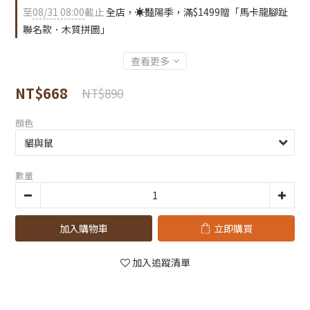
至
08/31 08:00
截止
全店，☀️豔陽季，滿$1499贈「馬卡龍腳趾
聯名款．木質拼圖」
查看更多
NT$668
NT$890
顏色
數量
加入購物車
立即購買
加入追蹤清單