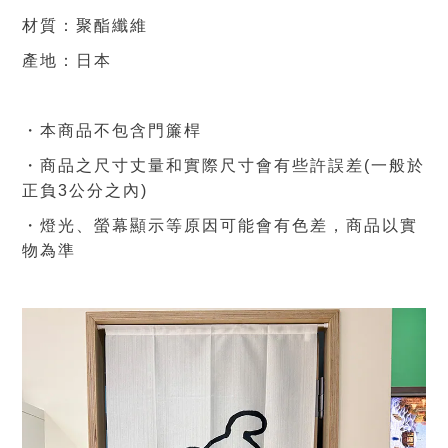
材質：聚酯纖維
產地：日本
・本商品不包含門簾桿
・商品之尺寸丈量和實際尺寸會有些許誤差(一般於
正負3公分之內)
・燈光、螢幕顯示等原因可能會有色差，商品
以實
物為準