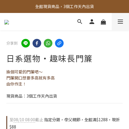
全館現貨商品，3個工作天內出貨
全館，滿888超取免運｜滿1500宅配免運 
全館，滿888超取免運｜滿1500宅配免運 
分享到
日系選物・趣味長門簾
換個可愛的門簾吧～
門簾開口想要多高就有多高
由你作主！
現貨商品：3個工作天內出貨
至
08/10 08:00
截止
指定分類，🥸父親節，全館滿$1288，現折
$88