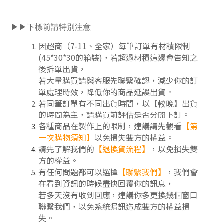
▶▶下標前請特別注意
因超商（7-11、全家）每筆訂單有材積限制
(45*30*30的箱裝)，若超過材積這邊會告知之
後拆單出貨，
若大量購買請與客服先聯繫確認，減少你的訂
單處理時效，降低你的商品延誤出貨。
若同筆訂單有不同出貨時間，以【較晚】出貨
的時間為主，請購買前評估是否分開下訂
。
各種商品在製作上的限制，建議請先觀看
【第
一次購物須知】
以免損失雙方的權益。
請先了解我們的
【
退換貨流程
】
，以免損失雙
方的權益。
有任何問題都可以選擇
【聯繫我們】
，我們會
在看到資訊的時候盡快回覆你的訊息，
若多天沒有收到回應，建議你多更換幾個窗口
聯繫我們，以免系統漏訊造成雙方的權益損
失。