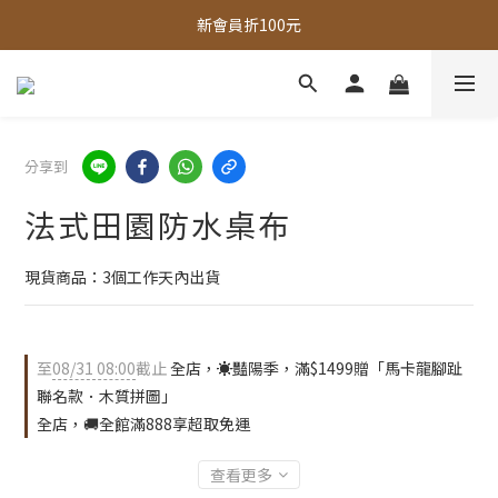
新會員折100元
全館，滿888超取免運｜滿1500宅配免運 
全館現貨商品，3個工作天內出貨
全館，滿888超取免運｜滿1500宅配免運 
分享到
法式田園防水桌布
現貨商品：3個工作天內出貨
至
08/31 08:00
截止
全店，☀️豔陽季，滿$1499贈「馬卡龍腳趾
聯名款．木質拼圖」
全店，🚚全館滿888享超取免運
查看更多