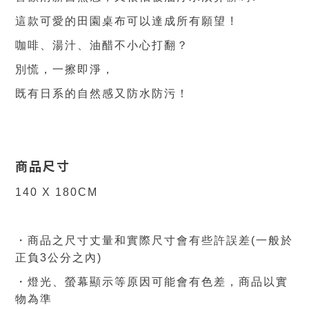
這款可愛的田園桌布可以達成所有願望
!
咖啡
、湯汁
、油醋不小心打翻？
別慌，一擦即淨，
既有日系的自然感又
防水防污！
商品尺寸
140
X 180CM
・商品之尺寸丈量和實際尺寸會有些許誤差(一般於
正負3公分之內)
・燈光、螢幕顯示等原因可能會有色差，商品
以實
物為準