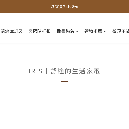
全館，滿888超取免運｜滿1500宅配免運 
新會員折100元
全館現貨商品，3個工作天內出貨
生活倉庫訂製
⏰限時折扣
插畫聯名
禮物推薦
微瑕不減
全館，滿888超取免運｜滿1500宅配免運 
IRIS｜舒適的生活家電