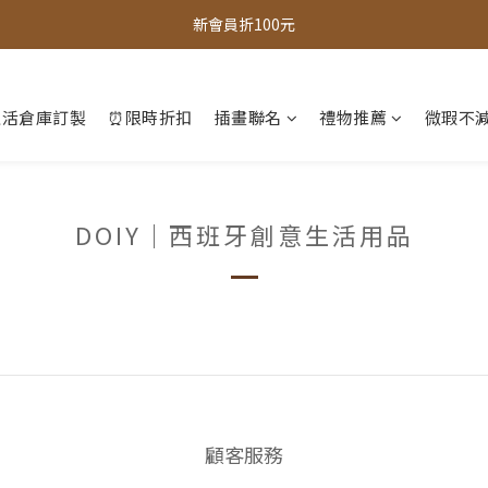
全館，滿888超取免運｜滿1500宅配免運 
新會員折100元
全館現貨商品，3個工作天內出貨
生活倉庫訂製
⏰限時折扣
插畫聯名
禮物推薦
微瑕不減
全館，滿888超取免運｜滿1500宅配免運 
DOIY｜西班牙創意生活用品
顧客服務