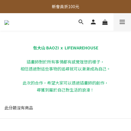
全館，滿888超取免運｜滿1500宅配免運 
新會員折100元
全館現貨商品，3個工作天內出貨
全館，滿888超取免運｜滿1500宅配免運 
包大山 BAOZI x LIFEWAREHOUSE
插畫師對於所有事情都有感覺理想的樣子，
相信透過對這些事物的追尋就可以漸漸成為自己。
此次的合作，希望大家可以透過插畫師的創作，
尋獲到屬於自己對生活的浪漫！
此分類沒有商品