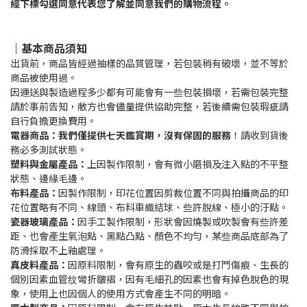
經下標勾選同意代表您了解並同意我們的購物流程。
｜基本商品須知
出貨前，商品皆經過抽樣的品質管理，若包裝稍有破壞，並不等於
商品被使用過。
因運送與製造過程多少都有可能會有一些包裝損壞，若需包裝完整
請於事前告知，敝方也會儘量提供協助完整，若後續需包裝瑕疵請
自行負擔更換費用。
電器商品：我們僅提供七天鑑賞期，沒有保固的服務
！請收到貨後
務必多測試狀態。
塑料與金屬產品：
上因製作限制，會有微小磨損及注入點的不平整
狀態、邊緣毛邊。
布料產品：
因製作限制，印花位置因剪裁位置不同與拍攝商品的印
花位置略有不同、線頭、布料車織結球、些許脫線、極小的汙點。
瓷器玻璃產品：
因手工製作限制，形狀會因燒製或吹製會有些許差
距、也會產生氣泡點、黑點凸點、顏色不均勻，某些商品底部為了
防滑採取不上釉處理。
真皮料產品：
因原料限制，會有原生的蟲咬或是打鬥傷痕、生長的
個別因素血管纹彎折皺褶，因有毛細孔的因素也會有掉色脫色的現
象，使用上也因個人的使用方式會產生不同的明暗。