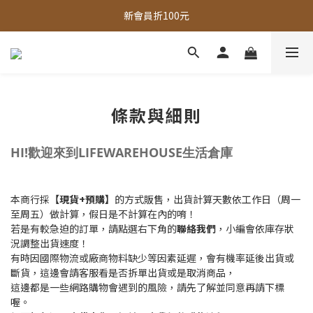
全館，滿888超取免運｜滿1500宅配免運 
新會員折100元
全館現貨商品，3個工作天內出貨
全館，滿888超取免運｜滿1500宅配免運 
條款與細則
HI!歡迎來到LIFEWAREHOUSE生活倉庫
本商行採
【現貨+預購】
的方式販售，出貨計算天數依工作日（周一
至周五）做計算，假日是不計算在內的唷！
若是有較急迫的訂單，請點選右下角的
聯絡我們
，小編會依庫存狀
況調整出貨速度！
有時因國際物流或廠商物料缺少等因素延遲，會有機率延後出貨或
斷貨，這邊會請客服看是否拆單出貨或是取消商品，
這邊都是一些網路購物會遇到的風險，請先了解並同意再請下標
喔。