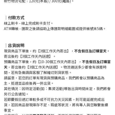
新竹物流宅配：120元(本島) / 300元(離島)。
｜付款方式
線上刷卡 - 線上完成刷卡支付。
ATM轉帳 - 匯款之後請協助上傳匯款明細截圖或提供帳號末5碼。
｜出貨說明
現貨商品下單後，約【3個工作天內寄出】，
不含假日及訂購當天
。
寄出後約【3個工作天內送達】。
預購商品下單後，約【10-30個工作天內寄出】，
不含假日及訂購當
天
，寄出後約【3個工作天內送達】。物流運送多少都會有誤差時
間，若有急需請與客服了解確切到貨狀態。
請留意，若您的訂單有現貨與預購商品，我們將會以預購商品為
主，抵達並品檢後再一併出貨。
其他情況：因特定活動(如：集資活動)導致出貨時間未定，我們將會
另行公告通知。
若節慶假日遇訂單較多或不可抗力天災因素，則可能延遲完成出
貨，若因商品發現庫存不足、瑕疵等狀況，將有專人與您聯繫後續
事宜。