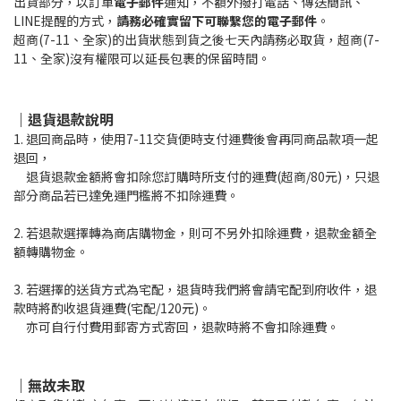
出貨部分，以訂單
電子郵件
通知，不額外撥打電話、傳送簡訊、
LINE提醒的方式，
請務必確實留下可聯繫您的電子郵件
。
超商(7-11、全家)的出貨狀態到貨之後七天內請務必取貨，超商(7-
11、全家)沒有權限可以延長包裹的保留時間。
｜退貨退款說明
1. 退回商品時，使用7-11交貨便時支付運費後會再同商品款項一起
退回，
退貨退款金額將會扣除您訂購時所支付的運費(超商/80元)，只退
部分商品若已達免運門檻將不扣除運費。
2. 若退款選擇轉為商店購物金，則可不另外扣除運費，退款金額全
額轉購物金。
3. 若選擇的送貨方式為宅配，退貨時我們將會請宅配到府收件，退
款時將酌收退貨運費(宅配/120元)。
亦可自行付費用郵寄方式寄回，退款時將不會扣除運費。
｜無故未取