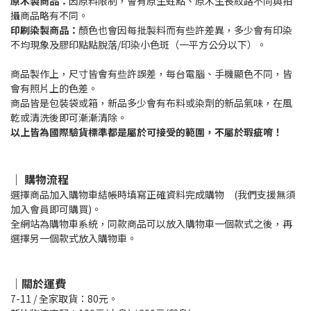
原木製商品：
因原料限制，會有原生蛀點、原木生長紋路不同與拍
攝商品略有不同。
印刷染製商品：
顏色也會因每批製料而有些許差異，多少會有印染
不均現象及膠印點點脫落/印染小色斑（一平方公分以下）。
商品製作上，尺寸皆會有些許誤差，每台電腦、手機顯色不同，皆
會有照片上的色差。
商品皆是包裝袋或箱，新品多少會有布料或染劑的新品氣味，在風
乾或清洗後即可漸漸清除。
以上皆為國際驗貨標準都是屬於可接受的範圍，不屬於瑕疵唷！
｜ 購物流程
選擇商品加入購物車結帳時填寫正確資料完成購物 (我們支援無須
加入會員即可購買)。
全網站為購物車系統，同款商品可以放入購物車一個款式之後，再
選擇另一個款式放入購物車。
｜關於運費
7-11 / 全家取貨：80元。