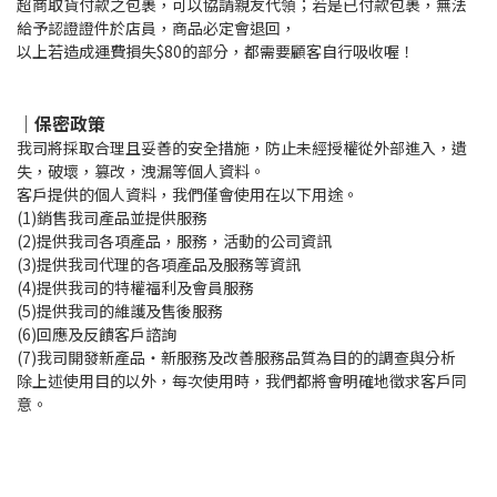
超商取貨付款之包裹，可以協請親友代領；若是已付款包裹，無法
給予認證證件於店員，商品必定會退回，
以上若造成運費損失$80的部分，都需要顧客自行吸收喔！
｜保密政策
我司將採取合理且妥善的安全措施，防止未經授權從外部進入，遺
失，破壞，篡改，洩漏等個人資料。
客戶提供的個人資料，我們僅會使用在以下用途。
(1)銷售我司產品並提供服務
(2)提供我司各項產品，服務，活動的公司資訊
(3)提供我司代理的各項產品及服務等資訊
(4)提供我司的特權福利及會員服務
(5)提供我司的維護及售後服務
(6)回應及反饋客戶諮詢
(7)我司開發新產品・新服務及改善服務品質為目的的調查與分析
除上述使用目的以外，每次使用時，我們都將會明確地徵求客戶同
意。