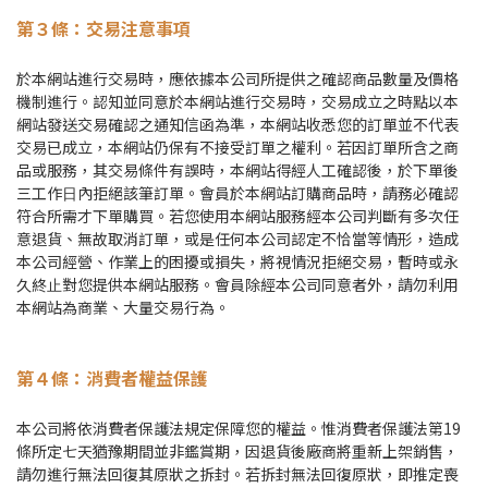
第３
條：交易注意事項
於本網站進⾏交易時，應依據本公司所提供之確認商品數量及價格
機制進⾏。認知並同意於本網站進⾏交易時，交易成立之時點以本
網站發送交易確認之通知信函為準，本網站收悉您的訂單並不代表
交易已成立，本網站仍保有不接受訂單之權利。若因訂單所含之商
品或服務，其交易條件有誤時，本網站得經⼈⼯確認後，於下單後
三⼯作⽇內拒絕該筆訂單。會員於本網站訂購商品時，請務必確認
符合所需才下單購買。若您使⽤本網站服務經本公司判斷有多次任
意退貨、無故取消訂單，或是任何本公司認定不恰當等情形，造成
本公司經營、作業上的困擾或損失，將視情況拒絕交易，暫時或永
久終⽌對您提供本網站服務。會員除經本公司同意者外，請勿利⽤
本網站為商業、⼤量交易⾏為。
第４
條：消費者權益保護
本公司將依消費者保護法規定保障您的權益。惟消費者保護法第19
條所定七天猶豫期間並非鑑賞期，因退貨後廠商將重新上架銷售，
請勿進⾏無法回復其原狀之拆封。若拆封無法回復原狀，即推定喪