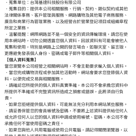
．蒐集單位：台灣基達科技股份有限公司
．蒐集目的：提供本公司相關服務、行銷、契約、類似契約或其他
法律關係事務、客戶管理與服務、網路購物及其他電子商務服務、
廣告和商業行為管理業務、以及經營合於營業登記項目或組織章程
所定之業務。
．溫馨提醒：網際網路並不是一個安全的資訊傳輸環境，請您在使
用本網站時，切勿公開透露您個人資料，因該資料有可能會被他人
蒐集和使用，特別是網路上公開的發言場合，如聊天室、留言版，
更應避免發表個人身份、密碼或電子郵件等相關個人資料。
【個人資料蒐集】
當您瀏覽本公司經營之相關網站時，不會主動要求輸入個人資料。
．當您完成購物流程或參加其他活動時，網站會要求您登錄個人資
料，以便完成交易與相關服務。
．請確認您所提供的個人資料真實準確，本公司不會承擔您資料中
所提供不準確或不完整資訊所造成之損害或錯誤，此將須自行負
責。
．如果您拒絕提供個人資料，可能無法充分利用本網站某些服務。
．請妥善保管您的會員帳號及密碼，不要將上述資料提供給任何人
或允許任何人以您的個人資料申請或使用帳號、密碼，本公司不會
承擔任何不當使用密碼之責任。
．如果您與他人共用電腦或使用公共電腦，請記得關閉瀏覽器，以