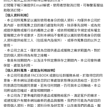
防他人看到上述資料取得您帳號的方法。
訂閱電子報只需提供Email帳號，使用者想取消訂閱，可聯繫客服協
助取消訂閱。
【個人資料利用】
．本公司所蒐集足以識別使用者身分的個人資料，均僅供本公司於
其內部、依照蒐集之目的進行處理和利用，除非事先說明、或為完
成提供服務或履行合約義務之必要、或依照相關法令規定或有權主
管機關之命令或要求，否則本網站不會將足以識別使用者身分的個
人資料提供給第三人（包括境內及境外）、或移作蒐集目的以外之
使用。
．本公司之員工，僅於其為您提供產品或服務之需求範圍內，對於
您的個人資料得為有限之接觸。
．會員有效期間內，以及法令所定應保存之期間內，本公司會持續
保管、處理及利用。
【個人資料蒐集、處理及利用說明】
．本公司可能透過 FACEBOOK 或類似社群服務系統，於取得您的同
意後，將本網站活動或是您的訂單處理狀態傳送訊息給您，若您不
同意請您勿點選同意鍵。若有任何問題，仍可與本公司聯絡，本公
司將協助您確認、處理相關問題。
．本公司為了更準確的提供產品或服務給客戶、滿足客戶的需求、
或通知客戶有關本網站最新的產品與服務。我們亦可能為內部目的
使用個人資料，例如：資料分析及研究等，以改進我們的產品、服