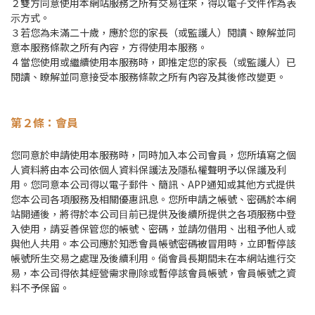
２雙⽅同意使⽤本網站服務之所有交易往來，得以電⼦⽂件作為表
⽰⽅式。
３若您為未滿二十歲，應於您的家長（或監護人）閱讀、瞭解並同
意本服務條款之所有內容，方得使用本服務。
４當您使用或繼續使用本服務時，即推定您的家長（或監護人）已
閱讀、瞭解並同意接受本服務條款之所有內容及其後修改變更。
第２
條：會員
您同意於申請使⽤本服務時，同時加入本公司會員，您所填寫之個
⼈資料將由本公司依個⼈資料保護法及隱私權聲明予以保護及利
⽤。您同意本公司得以電⼦郵件、簡訊、APP通知或其他⽅式提供
您本公司各項服務及相關優惠訊息。您所申請之帳號、密碼於本網
站開通後，將得於本公司⽬前已提供及後續所提供之各項服務中登
入使⽤，請妥善保管您的帳號、密碼，並請勿借⽤、出租予他⼈或
與他⼈共⽤。本公司應於知悉會員帳號密碼被冒⽤時，立即暫停該
帳號所⽣交易之處理及後續利⽤。倘會員長期間未在本網站進⾏交
易，本公司得依其經營需求刪除或暫停該會員帳號，會員帳號之資
料不予保留。