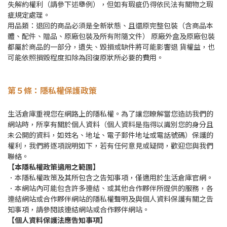
失解約權利（請參下述舉例），但如有瑕疵仍得依⺠法有關物之瑕
疵規定處理。
用品類：退回的商品必須是全新狀態、且還原完整包裝（含商品本
體、配件、贈品、原廠包裝及所有附隨⽂件） 原廠外盒及原廠包裝
都屬於商品的⼀部分，遺失、毀損或缺件將可能影響退 貨權益，也
可能依照損毀程度扣除為回復原狀所必要的費⽤。
第５
條：隱私權保護政策
生活倉庫重視您在網路上的隱私權。為了讓您瞭解當您造訪我們的
網站時，所享有關於個人資料（個人資料是指得以識別您的身分且
未公開的資料，如姓名、地址、電子郵件地址或電話號碼）保護的
權利，我們將逐項說明如下，若有任何意見或疑問，歡迎您與我們
聯絡。
【本隱私權政策適用之範圍】
．本隱私權政策及其所包含之告知事項，僅適用於生活倉庫官網。
．本網站內可能包含許多連結、或其他合作夥伴所提供的服務，各
連結網站或合作夥伴網站的隱私權聲明及與個人資料保護有關之告
知事項，請參閱該連結網站或合作夥伴網站。
【個人資料保護法應告知事項】