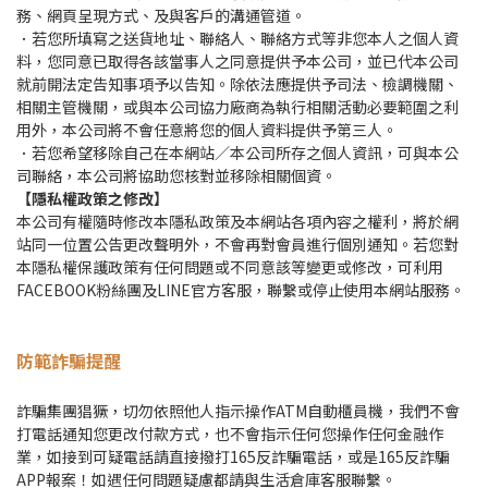
務、網頁呈現方式、及與客戶的溝通管道。
．若您所填寫之送貨地址、聯絡人、聯絡方式等非您本人之個人資
料，您同意已取得各該當事人之同意提供予本公司，並已代本公司
就前開法定告知事項予以告知。除依法應提供予司法、檢調機關、
相關主管機關，或與本公司協力廠商為執行相關活動必要範圍之利
用外，本公司將不會任意將您的個人資料提供予第三人。
．若您希望移除自己在本網站／本公司所存之個人資訊，可與本公
司聯絡，本公司將協助您核對並移除相關個資。
【隱私權政策之修改】
本公司有權隨時修改本隱私政策及本網站各項內容之權利，將於網
站同一位置公告更改聲明外，不會再對會員進行個別通知。若您對
本隱私權保護政策有任何問題或不同意該等變更或修改，可利用
FACEBOOK粉絲團及LINE官方客服，聯繫或停止使用本網站服務。
防範詐騙提醒
詐騙集團猖獗，切勿依照他人指示操作ATM自動櫃員機，我們不會
打電話通知您更改付款方式，也不會指示任何您操作任何金融作
業，如接到可疑電話請直接撥打165反詐騙電話，或是165反詐騙
APP報案！如遇任何問題疑慮都請與生活倉庫客服聯繫。