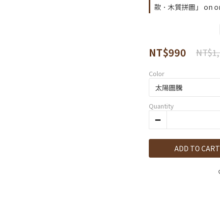
款．木質拼圖」 on or
NT$990
NT$1,
Color
Quantity
ADD TO CART