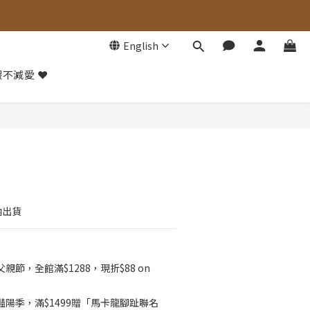
English
不減愛 ❤️
BUY NOW
內出貨
父親節，全館滿$1288，現折$88 on
️豔陽季，滿$1499贈「馬卡龍腳趾聯名