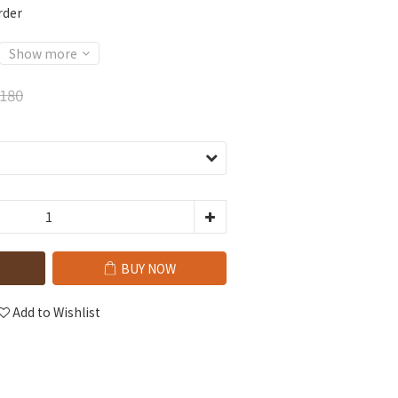
der
Show more
180
BUY NOW
Add to Wishlist