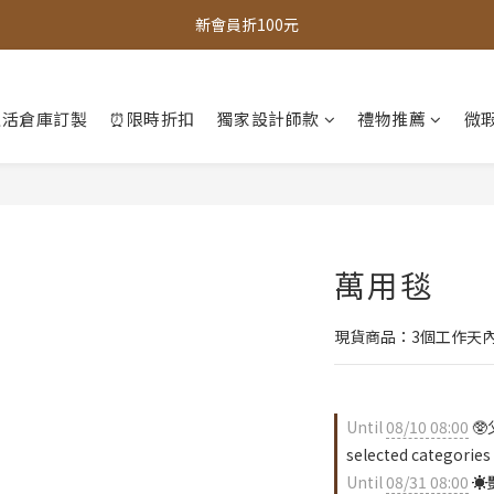
全館，滿888超取免運｜滿1500宅配免運 
全館現貨商品，3個工作天內出貨
全館，滿888超取免運｜滿1500宅配免運 
生活倉庫訂製
⏰限時折扣
獨家設計師款
禮物推薦
微瑕
萬用毯
現貨商品：3個工作天
Until
08/10 08:00
🥸
selected categories
Until
08/31 08:00
☀