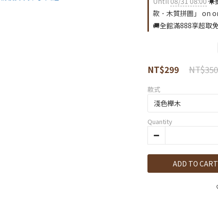
Until
08/31 08:00
☀
款．木質拼圖」 on or
🚚全館滿888享超取免運
NT$350
NT$299
款式
Quantity
ADD TO CART