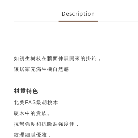
Description
如初生樹枝在牆面伸展開來的掛鉤
，
讓居家充滿生機自然感
材質特色
北美FAS級胡桃木
，
硬木中的貴族
。
抗彎強度和抗斷裂強度佳
，
紋理細膩優雅
，