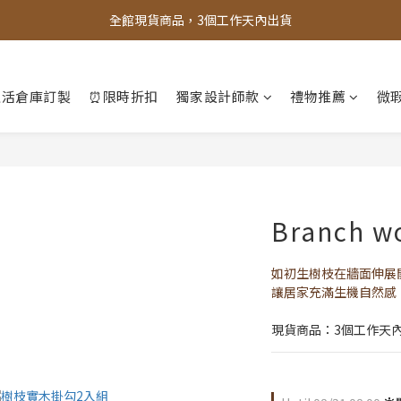
全館，滿888超取免運｜滿1500宅配免運 
全館現貨商品，3個工作天內出貨
全館，滿888超取免運｜滿1500宅配免運 
生活倉庫訂製
⏰限時折扣
獨家設計師款
禮物推薦
微瑕
Branch w
如初生樹枝在牆面伸展
讓居家充滿生機自然感
現貨商品：3個工作天