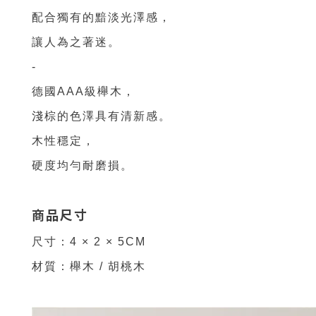
配合獨有的黯淡光澤感
，
讓人為之著迷。
-
德國AAA級櫸木
，
淺棕的色澤具有清新感
。
木性穩定
，
硬度均勻耐磨損
。
商品尺寸
尺寸：4 × 2 × 5CM
材質：櫸木 / 胡桃木