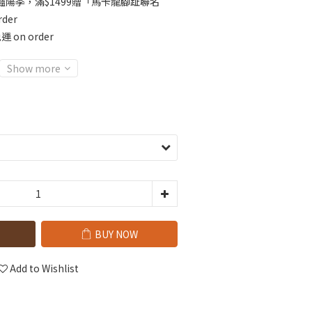
️豔陽季，滿$1499贈「馬卡龍腳趾聯名
der
 on order
Show more
BUY NOW
Add to Wishlist