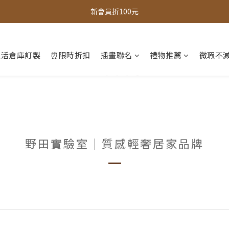
全館，滿888超取免運｜滿1500宅配免運 
新會員折100元
全館現貨商品，3個工作天內出貨
生活倉庫訂製
⏰限時折扣
插畫聯名
禮物推薦
微瑕不減
全館，滿888超取免運｜滿1500宅配免運 
野田實驗室｜質感輕奢居家品牌