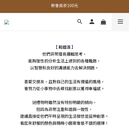
新會員折100元
全館，滿888超取免運｜滿1500宅配免運 
全館現貨商品，3個工作天內出貨
全館，滿888超取免運｜滿1500宅配免運 
【 和諧派 】
他們非常擅長邏輯思考，
能夠理性的分析生活上遇到的各種難題，
以智慧和良好的溝通能力去解決問題。
喜愛交朋友，且對自己的生活有遵循的風格，
會努力從小事物中去尋找創意以獲得幸福感。
送禮物時雖然沒有特別明顯的傾向，
但因為非常注重和諧與一致性，
建議直接從他們平時呈現的生活發想並延伸創意。
看起來舒服的顏色與精緻小圖案會是不錯的選擇！