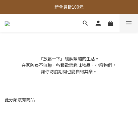
全館，滿888超取免運｜滿1500宅配免運 
新會員折100元
全館現貨商品，3個工作天內出貨
全館，滿888超取免運｜滿1500宅配免運 
『放鬆一下』緩解緊繃的生活。
在家防疫不無聊，各種歡樂趣味物品、小廢物們。
讓你防疫期間也能自得其樂。
此分類沒有商品