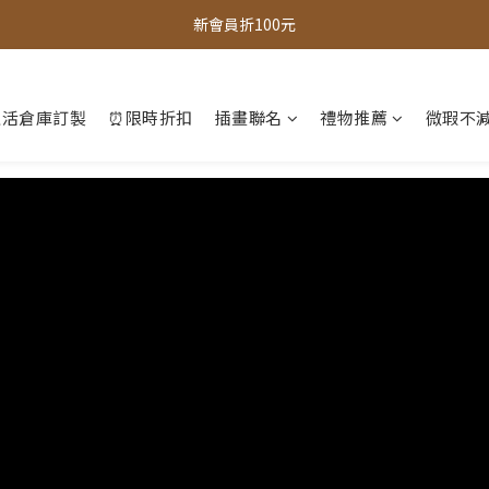
全館，滿888超取免運｜滿1500宅配免運 
新會員折100元
全館現貨商品，3個工作天內出貨
生活倉庫訂製
⏰限時折扣
插畫聯名
禮物推薦
微瑕不減
全館，滿888超取免運｜滿1500宅配免運 