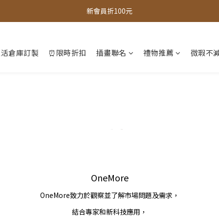
全館，滿888超取免運｜滿1500宅配免運 
新會員折100元
全館現貨商品，3個工作天內出貨
生活倉庫訂製
⏰限時折扣
插畫聯名
禮物推薦
微瑕不減
全館，滿888超取免運｜滿1500宅配免運 
OneMore
OneMore致力於觀察並了解市場問題及需求，
結合專家和新科技應用，